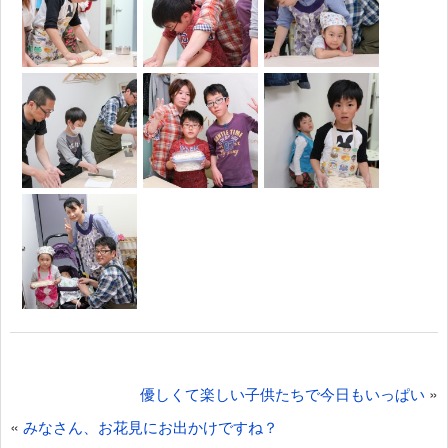
投
»
優しくて楽しい子供たちで今日もいっぱい
稿
«
みなさん、お花見にお出かけですね？