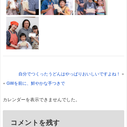
投
»
自分でつくったうどんはやっぱりおいしいですよね！
稿
«
GWを前に、鮮やかな手つきで
ナ
ビ
カレンダーを表示できませんでした。
ゲ
ー
コメントを残す
シ