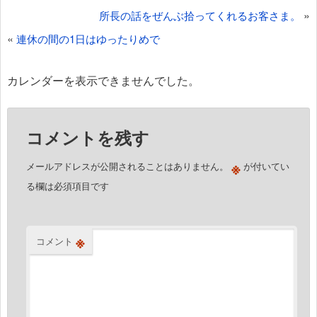
投
»
所長の話をぜんぶ拾ってくれるお客さま。
稿
«
連休の間の1日はゆったりめで
ナ
ビ
カレンダーを表示できませんでした。
ゲ
ー
コメントを残す
シ
ョ
※
メールアドレスが公開されることはありません。
が付いてい
ン
る欄は必須項目です
※
コメント