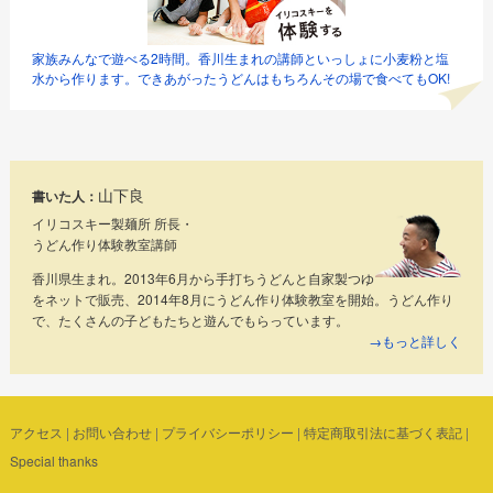
家族みんなで遊べる2時間。香川生まれの講師といっしょに小麦粉と塩
水から作ります。できあがったうどんはもちろんその場で食べてもOK!
山下良
書いた人：
イリコスキー製麺所 所長・
うどん作り体験教室講師
香川県生まれ。2013年6月から手打ちうどんと自家製つゆ
をネットで販売、2014年8月にうどん作り体験教室を開始。うどん作り
で、たくさんの子どもたちと遊んでもらっています。
→もっと詳しく
アクセス
|
お問い合わせ
|
プライバシーポリシー
|
特定商取引法に基づく表記
|
Special thanks