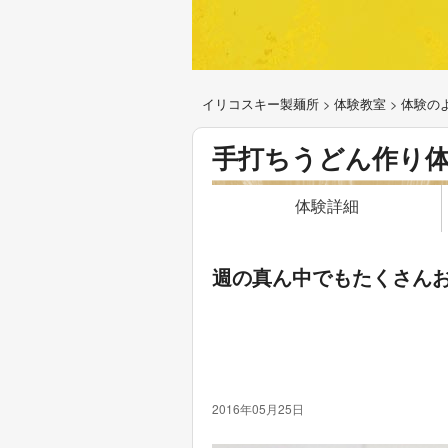
イリコスキー製麺所
>
体験教室
>
体験の
手打ちうどん作り
体験詳細
週の真ん中でもたくさん
2016年05月25日