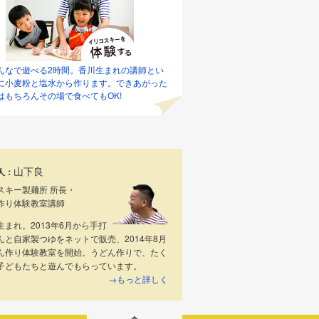
んなで遊べる2時間。香川生まれの講師とい
に小麦粉と塩水から作ります。できあがった
はもちろんその場で食べてもOK!
山下良
人：
スキー製麺所 所長・
作り体験教室講師
生まれ。2013年6月から手打
んと自家製つゆをネットで販売、2014年8月
ん作り体験教室を開始。うどん作りで、たく
子どもたちと遊んでもらっています。
→もっと詳しく