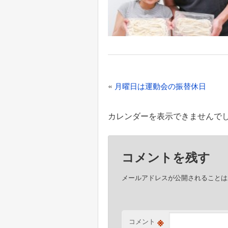
投
«
月曜日は運動会の振替休日
稿
ナ
カレンダーを表示できませんで
ビ
ゲ
コメントを残す
ー
シ
メールアドレスが公開されることは
ョ
ン
※
コメント