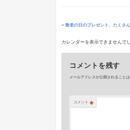
投
«
敬老の日のプレゼント、たくさ
稿
ナ
カレンダーを表示できませんで
ビ
ゲ
コメントを残す
ー
シ
メールアドレスが公開されることは
ョ
ン
※
コメント