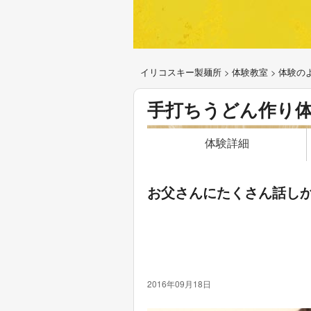
イリコスキー製麺所
>
体験教室
>
体験の
手打ちうどん作り
体験詳細
お父さんにたくさん話し
2016年09月18日