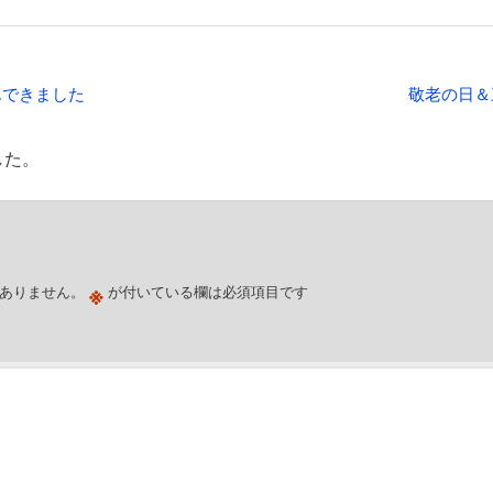
んできました
敬老の日＆
した。
※
ありません。
が付いている欄は必須項目です