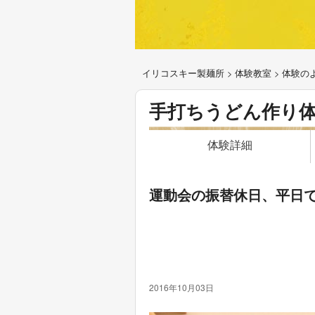
イリコスキー製麺所
>
体験教室
>
体験の
手打ちうどん作り
体験詳細
運動会の振替休日、平日
2016年10月03日