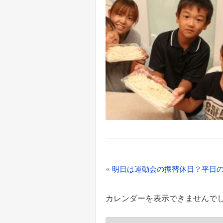
投
«
明日は運動会の振替休日？平日
稿
ナ
カレンダーを表示できませんで
ビ