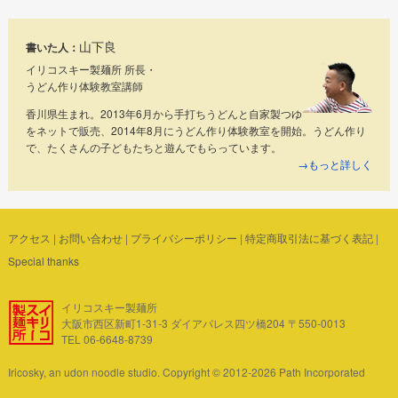
山下良
書いた人：
イリコスキー製麺所 所長・
うどん作り体験教室講師
香川県生まれ。2013年6月から手打ちうどんと自家製つゆ
をネットで販売、2014年8月にうどん作り体験教室を開始。うどん作り
で、たくさんの子どもたちと遊んでもらっています。
→もっと詳しく
アクセス
|
お問い合わせ
|
プライバシーポリシー
|
特定商取引法に基づく表記
|
Special thanks
イリコスキー製麺所
大阪市西区新町1-31-3 ダイアパレス四ツ橋204 〒550-0013
TEL 06-6648-8739
Iricosky, an udon noodle studio. Copyright © 2012-2026 Path Incorporated