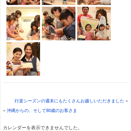
投
»
行楽シーズンの週末にもたくさんお越しいただきました
稿
«
沖縄からの、そして80歳のお客さま
ナ
ビ
カレンダーを表示できませんでした。