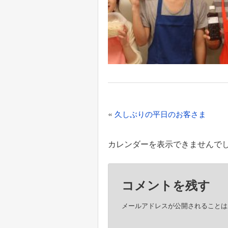
投
«
久しぶりの平日のお客さま
稿
ナ
カレンダーを表示できませんで
ビ
ゲ
コメントを残す
ー
シ
メールアドレスが公開されることは
ョ