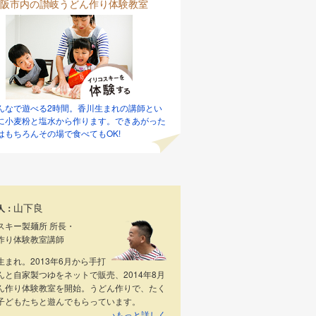
阪市内の讃岐うどん作り体験教室
んなで遊べる2時間。香川生まれの講師とい
に小麦粉と塩水から作ります。できあがった
はもちろんその場で食べてもOK!
山下良
人：
スキー製麺所 所長・
作り体験教室講師
生まれ。2013年6月から手打
んと自家製つゆをネットで販売、2014年8月
ん作り体験教室を開始。うどん作りで、たく
子どもたちと遊んでもらっています。
→もっと詳しく