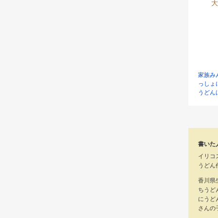
大
家族み
っしょ
うどん
書いた
イリコ
うどん
香川県
ちうど
にうど
さんの