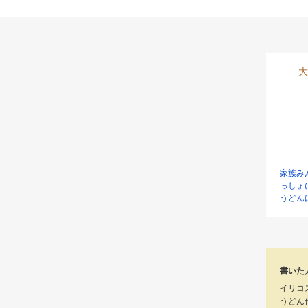
大
家族み
っしょ
うどん
書いた
イリコ
うどん