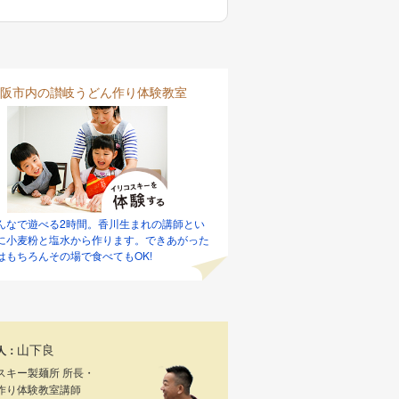
阪市内の讃岐うどん作り体験教室
んなで遊べる2時間。香川生まれの講師とい
に小麦粉と塩水から作ります。できあがった
はもちろんその場で食べてもOK!
山下良
人：
スキー製麺所 所長・
作り体験教室講師