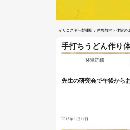
イリコスキー製麺所
>
体験教室
>
体験の
手打ちうどん作り
体験詳細
先生の研究会で午後から
2016年11月11日