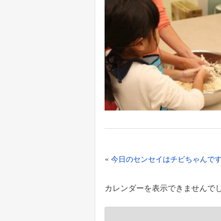
投
«
今日のセンセイはチビちゃんで
稿
ナ
カレンダーを表示できませんで
ビ
ゲ