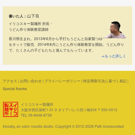
山下良
書いた人：
イリコスキー製麺所 所長・
うどん作り体験教室講師
香川県生まれ。2013年6月から手打ちうどんと自家製つゆ
をネットで販売、2014年8月にうどん作り体験教室を開始。うどん作り
で、たくさんの子どもたちと遊んでもらっています。
→もっと詳しく
アクセス
|
お問い合わせ
|
プライバシーポリシー
|
特定商取引法に基づく表記
|
Special thanks
イリコスキー製麺所
大阪市西区新町1-31-3 ダイアパレス四ツ橋204 〒550-0013
TEL 06-6648-8739
Iricosky, an udon noodle studio. Copyright © 2012-2026 Path Incorporated