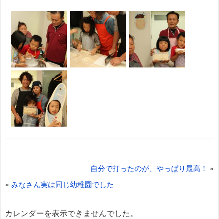
投
»
自分で打ったのが、やっぱり最高！
稿
«
みなさん実は同じ幼稚園でした
ナ
ビ
カレンダーを表示できませんでした。