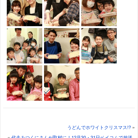
投
»
うどんでホワイトクリスマス!?
稿
«
代走みつくにさんが取材に！12月30・31日ベイコムで放送