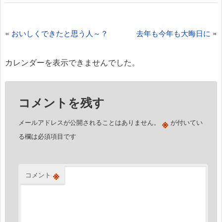
投
«
»
おいしくできたと思う人～？
去年も今年も大晦日に
稿
ナ
カレンダーを表示できませんでした。
ビ
ゲ
コメントを残す
ー
シ
※
メールアドレスが公開されることはありません。
が付いてい
ョ
る欄は必須項目です
ン
※
コメント