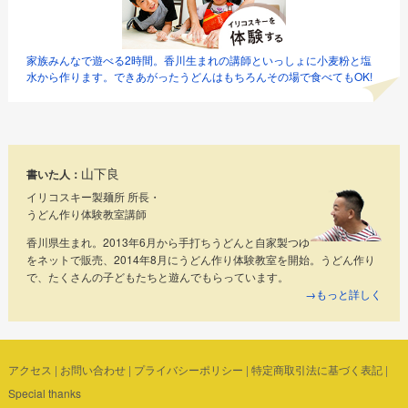
家族みんなで遊べる2時間。香川生まれの講師といっしょに小麦粉と塩
水から作ります。できあがったうどんはもちろんその場で食べてもOK!
山下良
書いた人：
イリコスキー製麺所 所長・
うどん作り体験教室講師
香川県生まれ。2013年6月から手打ちうどんと自家製つゆ
をネットで販売、2014年8月にうどん作り体験教室を開始。うどん作り
で、たくさんの子どもたちと遊んでもらっています。
→もっと詳しく
アクセス
|
お問い合わせ
|
プライバシーポリシー
|
特定商取引法に基づく表記
|
Special thanks