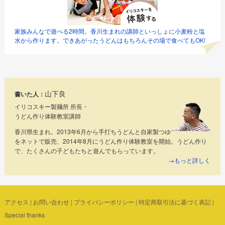
家族みんなで遊べる2時間。香川生まれの講師といっしょに小麦粉と塩
水から作ります。できあがったうどんはもちろんその場で食べてもOK!
山下良
書いた人：
イリコスキー製麺所 所長・
うどん作り体験教室講師
香川県生まれ。2013年6月から手打ちうどんと自家製つゆ
をネットで販売、2014年8月にうどん作り体験教室を開始。うどん作り
で、たくさんの子どもたちと遊んでもらっています。
→もっと詳しく
アクセス
|
お問い合わせ
|
プライバシーポリシー
|
特定商取引法に基づく表記
|
Special thanks