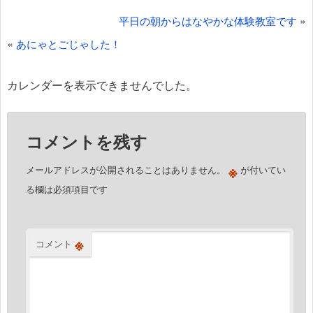
投
»
平日の朝からはなやかな体験教室です
稿
«
あにゃとごじゃした！
ナ
ビ
カレンダーを表示できませんでした。
ゲ
ー
コメントを残す
シ
ョ
※
メールアドレスが公開されることはありません。
が付いてい
ン
る欄は必須項目です
※
コメント