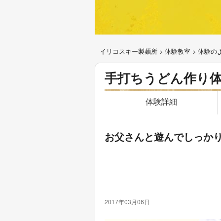
イリコスキー製麺所
>
体験教室
>
体験の
手打ちうどん作り
体験詳細
お父さんと遊んでしっか
2017年03月06日