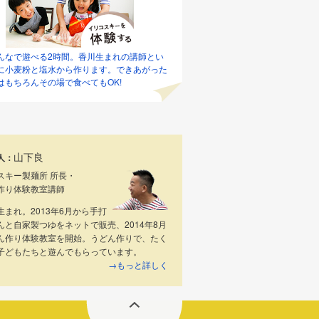
んなで遊べる2時間。香川生まれの講師とい
に小麦粉と塩水から作ります。できあがった
はもちろんその場で食べてもOK!
山下良
人：
スキー製麺所 所長・
作り体験教室講師
生まれ。2013年6月から手打
んと自家製つゆをネットで販売、2014年8月
ん作り体験教室を開始。うどん作りで、たく
子どもたちと遊んでもらっています。
→もっと詳しく