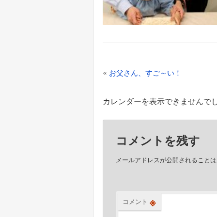
投
«
お父さん、すご～い！
稿
ナ
カレンダーを表示できませんで
ビ
ゲ
コメントを残す
ー
シ
メールアドレスが公開されることは
ョ
ン
※
コメント