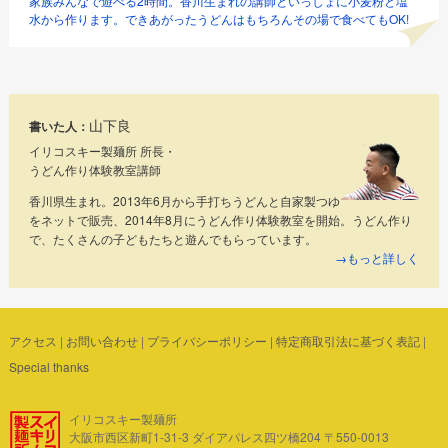
家族みんなで遊べる2時間。香川生まれの講師といっしょに小麦粉と塩
水から作ります。できあがったうどんはもちろんその場で食べてもOK!
山下良
書いた人：
イリコスキー製麺所 所長・
うどん作り体験教室講師
香川県生まれ。2013年6月から手打ちうどんと自家製つゆ
をネットで販売、2014年8月にうどん作り体験教室を開始。うどん作り
で、たくさんの子どもたちと遊んでもらっています。
→もっと詳しく
アクセス
|
お問い合わせ
|
プライバシーポリシー
|
特定商取引法に基づく表記
|
Special thanks
イリコスキー製麺所
大阪市西区新町1-31-3 ダイアパレス四ツ橋204 〒550-0013