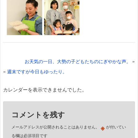
投
»
お天気の一日、大勢の子どもたちのにぎやかな声。
稿
«
週末ですが今日もゆったり。
ナ
ビ
カレンダーを表示できませんでした。
ゲ
ー
コメントを残す
シ
ョ
※
メールアドレスが公開されることはありません。
が付いてい
ン
る欄は必須項目です