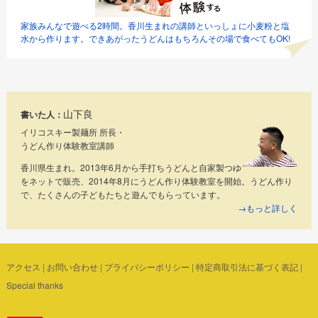
家族みんなで遊べる2時間。香川生まれの講師といっしょに小麦粉と塩
水から作ります。できあがったうどんはもちろんその場で食べてもOK!
山下良
書いた人：
イリコスキー製麺所 所長・
うどん作り体験教室講師
香川県生まれ。2013年6月から手打ちうどんと自家製つゆ
をネットで販売、2014年8月にうどん作り体験教室を開始。うどん作り
で、たくさんの子どもたちと遊んでもらっています。
→もっと詳しく
アクセス
|
お問い合わせ
|
プライバシーポリシー
|
特定商取引法に基づく表記
|
Special thanks