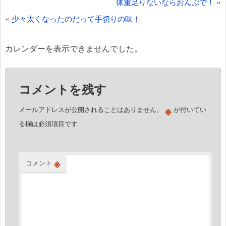
投
»
体重足りないならおんぶで！
稿
«
少々太くなったのだって手切りの味！
ナ
ビ
カレンダーを表示できませんでした。
ゲ
ー
コメントを残す
シ
ョ
※
メールアドレスが公開されることはありません。
が付いてい
ン
る欄は必須項目です
※
コメント