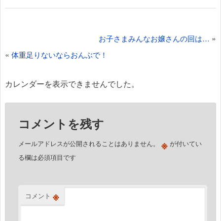
投
»
お子さまみんなお嬢さんの回は…
稿
«
体重足りないならおんぶで！
ナ
ビ
カレンダーを表示できませんでした。
ゲ
ー
コメントを残す
シ
ョ
※
メールアドレスが公開されることはありません。
が付いてい
ン
る欄は必須項目です
※
コメント