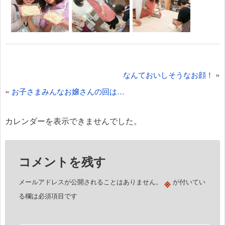
投
»
なんておいしそうなお顔！
稿
«
お子さまみんなお嬢さんの回は…
ナ
ビ
カレンダーを表示できませんでした。
ゲ
ー
コメントを残す
シ
ョ
※
メールアドレスが公開されることはありません。
が付いてい
ン
る欄は必須項目です