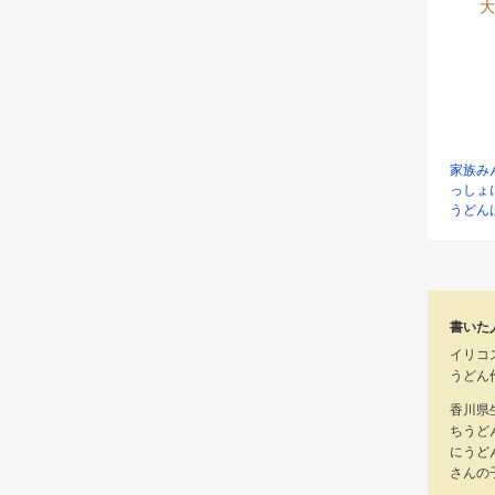
大
家族み
っしょ
うどん
書いた
イリコ
うどん
香川県
ちうど
にうど
さんの