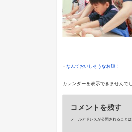
投
«
なんておいしそうなお顔！
稿
ナ
カレンダーを表示できませんで
ビ
ゲ
コメントを残す
ー
シ
メールアドレスが公開されることは
ョ