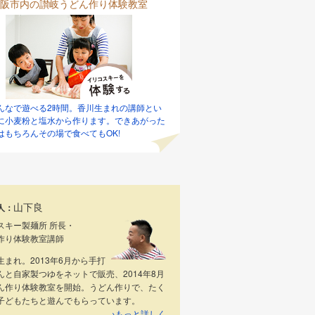
阪市内の讃岐うどん作り体験教室
んなで遊べる2時間。香川生まれの講師とい
に小麦粉と塩水から作ります。できあがった
はもちろんその場で食べてもOK!
山下良
人：
スキー製麺所 所長・
作り体験教室講師
生まれ。2013年6月から手打
んと自家製つゆをネットで販売、2014年8月
ん作り体験教室を開始。うどん作りで、たく
子どもたちと遊んでもらっています。
→もっと詳しく