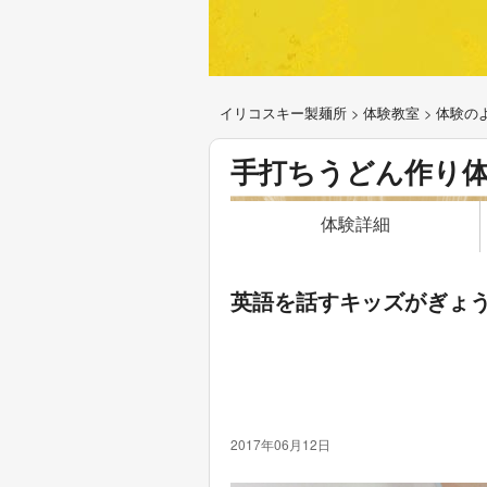
イリコスキー製麺所
>
体験教室
>
体験の
手打ちうどん作り
体験詳細
英語を話すキッズがぎょ
2017年06月12日