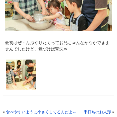
最初はぜ～んぶやりたくってお兄ちゃんなかなかできま
せんでしたけど、気づけば撃沈ｗ
投
«
»
食べやすいように小さくしてるんだよ～
手打ちのお人形