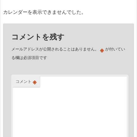
稿
ナ
カレンダーを表示できませんでした。
ビ
ゲ
コメントを残す
ー
シ
※
メールアドレスが公開されることはありません。
が付いてい
ョ
る欄は必須項目です
ン
※
コメント