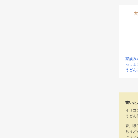
大
家族み
っしょ
うどん
書いた
イリコ
うどん
香川県
ちうど
にうど