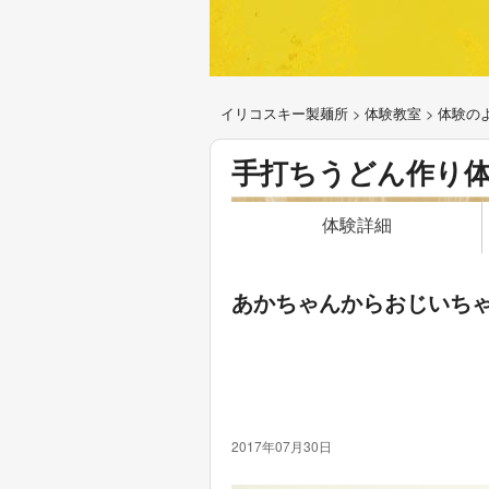
イリコスキー製麺所
>
体験教室
>
体験の
手打ちうどん作り
体験詳細
あかちゃんからおじいち
2017年07月30日