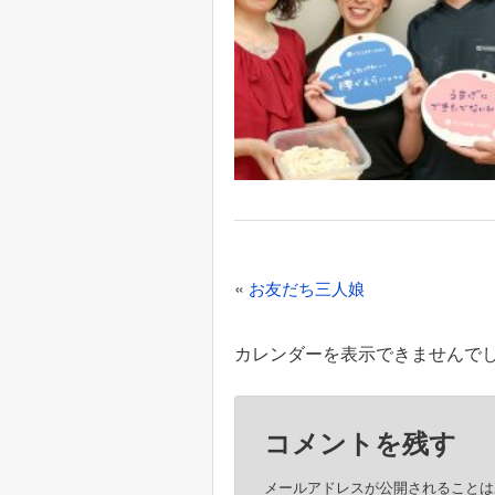
投
«
お友だち三人娘
稿
ナ
カレンダーを表示できませんで
ビ
ゲ
コメントを残す
ー
シ
メールアドレスが公開されることは