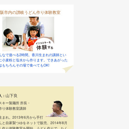
阪市内の讃岐うどん作り体験教室
んなで遊べる2時間。香川生まれの講師とい
に小麦粉と塩水から作ります。できあがった
はもちろんその場で食べてもOK!
山下良
人：
スキー製麺所 所長・
作り体験教室講師
生まれ。2013年6月から手打
んと自家製つゆをネットで販売、2014年8月
ん作り体験教室を開始。うどん作りで、たく