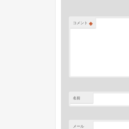
ョ
ン
※
コメント
名前
メール