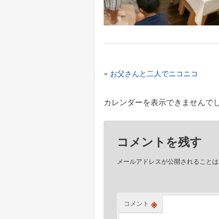
投
«
お父さんと二人でニコニコ
稿
ナ
カレンダーを表示できませんで
ビ
ゲ
コメントを残す
ー
シ
メールアドレスが公開されることは
ョ
ン
※
コメント