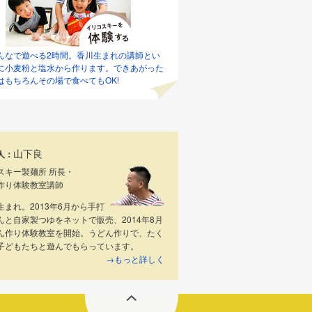
んなで遊べる2時間。香川生まれの講師とい
に小麦粉と塩水から作ります。できあがった
はもちろんその場で食べてもOK!
山下良
人：
スキー製麺所 所長・
作り体験教室講師
生まれ。2013年6月から手打
んと自家製つゆをネットで販売、2014年8月
ん作り体験教室を開始。うどん作りで、たく
子どもたちと遊んでもらっています。
→もっと詳しく