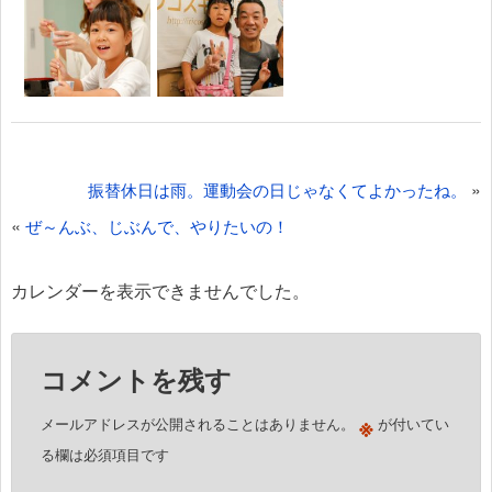
投
»
振替休日は雨。運動会の日じゃなくてよかったね。
稿
«
ぜ～んぶ、じぶんで、やりたいの！
ナ
ビ
カレンダーを表示できませんでした。
ゲ
ー
コメントを残す
シ
ョ
※
メールアドレスが公開されることはありません。
が付いてい
ン
る欄は必須項目です