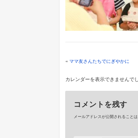
投
«
ママ友さんたちでにぎやかに
稿
ナ
カレンダーを表示できませんで
ビ
ゲ
コメントを残す
ー
シ
メールアドレスが公開されることは
ョ
ン