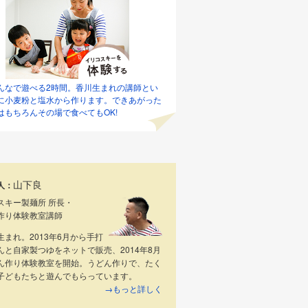
んなで遊べる2時間。香川生まれの講師とい
に小麦粉と塩水から作ります。できあがった
はもちろんその場で食べてもOK!
山下良
人：
スキー製麺所 所長・
作り体験教室講師
生まれ。2013年6月から手打
んと自家製つゆをネットで販売、2014年8月
ん作り体験教室を開始。うどん作りで、たく
子どもたちと遊んでもらっています。
→もっと詳しく