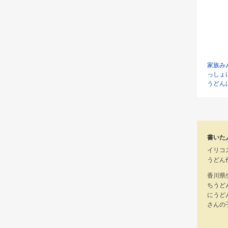
家族み
っしょ
うどん
書いた
イリコ
うどん
香川県
ちうど
にうど
さんの