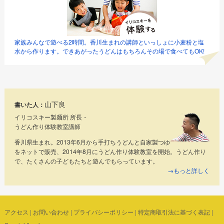
家族みんなで遊べる2時間。香川生まれの講師といっしょに小麦粉と塩
水から作ります。できあがったうどんはもちろんその場で食べてもOK!
山下良
書いた人：
イリコスキー製麺所 所長・
うどん作り体験教室講師
香川県生まれ。2013年6月から手打ちうどんと自家製つゆ
をネットで販売、2014年8月にうどん作り体験教室を開始。うどん作り
で、たくさんの子どもたちと遊んでもらっています。
→もっと詳しく
アクセス
|
お問い合わせ
|
プライバシーポリシー
|
特定商取引法に基づく表記
|