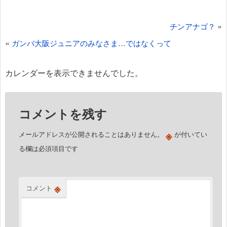
投
»
チンアナゴ？
稿
«
ガンバ大阪ジュニアのみなさま…ではなくって
ナ
ビ
カレンダーを表示できませんでした。
ゲ
ー
コメントを残す
シ
ョ
※
メールアドレスが公開されることはありません。
が付いてい
ン
る欄は必須項目です
※
コメント