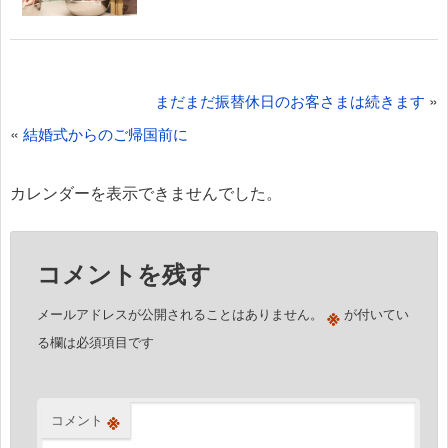
投
»
まだまだ振替休日のお客さまは続きます
稿
«
結婚式からのご帰国前に
ナ
ビ
カレンダーを表示できませんでした。
ゲ
ー
コメントを残す
シ
ョ
※
メールアドレスが公開されることはありません。
が付いてい
ン
る欄は必須項目です
※
コメント