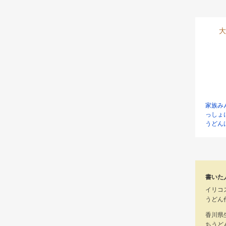
大
家族み
っしょ
うどん
書いた
イリコ
うどん
香川県
ちうど