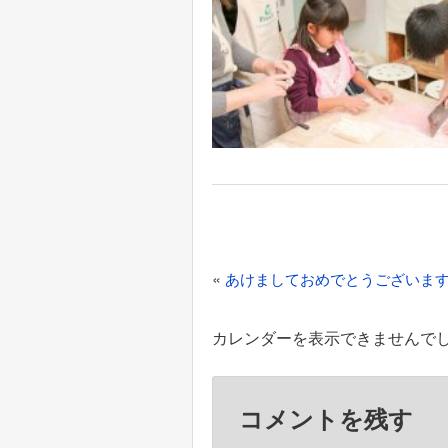
投
稿
«
あけましておめでとうございま
ナ
ビ
カレンダーを表示できませんで
ゲ
ー
コメントを残す
シ