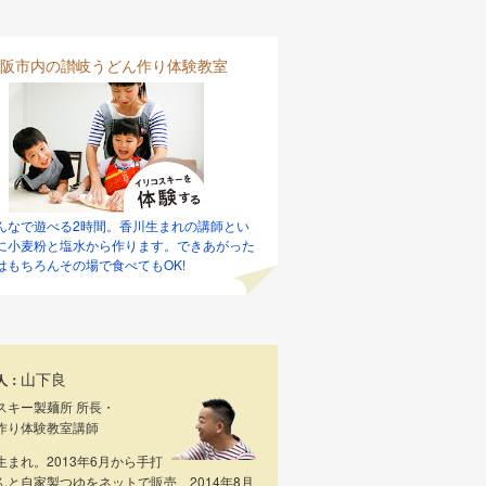
阪市内の讃岐うどん作り体験教室
んなで遊べる2時間。香川生まれの講師とい
に小麦粉と塩水から作ります。できあがった
はもちろんその場で食べてもOK!
山下良
人：
スキー製麺所 所長・
作り体験教室講師
生まれ。2013年6月から手打
んと自家製つゆをネットで販売、2014年8月