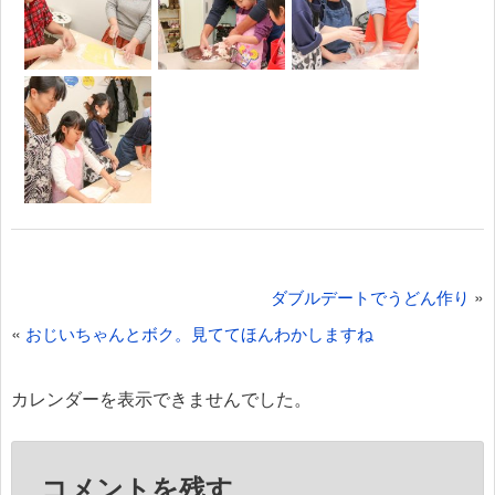
投
»
ダブルデートでうどん作り
稿
«
おじいちゃんとボク。見ててほんわかしますね
ナ
ビ
カレンダーを表示できませんでした。
ゲ
ー
コメントを残す
シ