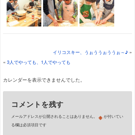
投
»
イリコスキー、うぉううぉううぉ～♪
稿
«
3人でやっても、1人でやっても
ナ
ビ
カレンダーを表示できませんでした。
ゲ
ー
コメントを残す
シ
ョ
※
メールアドレスが公開されることはありません。
が付いてい
ン
る欄は必須項目です