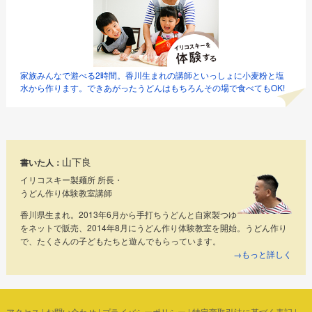
家族みんなで遊べる2時間。香川生まれの講師といっしょに小麦粉と塩
水から作ります。できあがったうどんはもちろんその場で食べてもOK!
山下良
書いた人：
イリコスキー製麺所 所長・
うどん作り体験教室講師
香川県生まれ。2013年6月から手打ちうどんと自家製つゆ
をネットで販売、2014年8月にうどん作り体験教室を開始。うどん作り
で、たくさんの子どもたちと遊んでもらっています。
→もっと詳しく
アクセス
|
お問い合わせ
|
プライバシーポリシー
|
特定商取引法に基づく表記
|