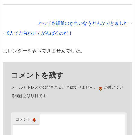
投
»
とっても細麺のきれいなうどんができました
稿
«
3人で力合わせてがんばるのだ！
ナ
ビ
カレンダーを表示できませんでした。
ゲ
ー
コメントを残す
シ
ョ
※
メールアドレスが公開されることはありません。
が付いてい
ン
る欄は必須項目です
※
コメント