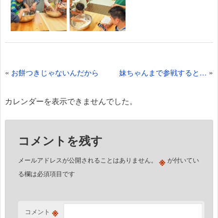
投
«
»
お餅つきじゃないんだから
妹ちゃんまで参戦すると…
稿
ナ
カレンダーを表示できませんでした。
ビ
ゲ
コメントを残す
ー
シ
※
メールアドレスが公開されることはありません。
が付いてい
ョ
る欄は必須項目です
ン
※
コメント