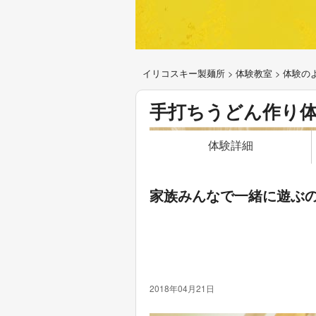
イリコスキー製麺所
>
体験教室
>
体験の
手打ちうどん作り
体験詳細
家族みんなで一緒に遊ぶ
2018年04月21日