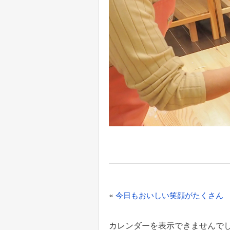
投
«
今日もおいしい笑顔がたくさん
稿
ナ
カレンダーを表示できませんで