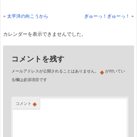
投
«
»
太平洋の向こうから
ぎゅーっ！ぎゅーっ！
稿
ナ
カレンダーを表示できませんでした。
ビ
ゲ
コメントを残す
ー
シ
※
メールアドレスが公開されることはありません。
が付いてい
ョ
る欄は必須項目です
ン
※
コメント