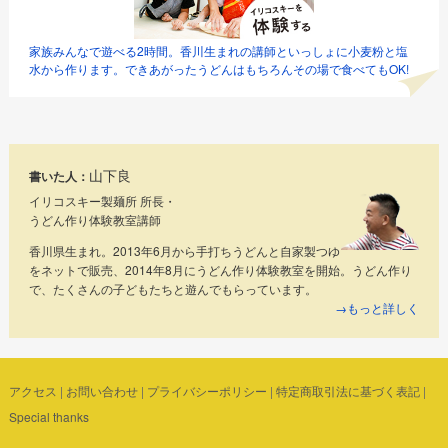
家族みんなで遊べる2時間。香川生まれの講師といっしょに小麦粉と塩
水から作ります。できあがったうどんはもちろんその場で食べてもOK!
山下良
書いた人：
イリコスキー製麺所 所長・
うどん作り体験教室講師
香川県生まれ。2013年6月から手打ちうどんと自家製つゆ
をネットで販売、2014年8月にうどん作り体験教室を開始。うどん作り
で、たくさんの子どもたちと遊んでもらっています。
→もっと詳しく
アクセス
|
お問い合わせ
|
プライバシーポリシー
|
特定商取引法に基づく表記
|
Special thanks