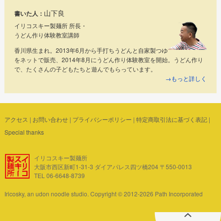
山下良
書いた人：
イリコスキー製麺所 所長・
うどん作り体験教室講師
香川県生まれ。2013年6月から手打ちうどんと自家製つゆ
をネットで販売、2014年8月にうどん作り体験教室を開始。うどん作り
で、たくさんの子どもたちと遊んでもらっています。
→もっと詳しく
アクセス
|
お問い合わせ
|
プライバシーポリシー
|
特定商取引法に基づく表記
|
Special thanks
イリコスキー製麺所
大阪市西区新町1-31-3 ダイアパレス四ツ橋204 〒550-0013
TEL 06-6648-8739
Iricosky, an udon noodle studio. Copyright © 2012-2026 Path Incorporated