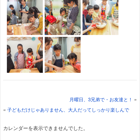
投
»
月曜日、3兄弟で・お友達と！
稿
«
子どもだけじゃありません、大人だってしっかり楽しんで
ナ
ビ
カレンダーを表示できませんでした。
ゲ