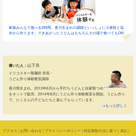
家族みんなで遊べる2時間。香川生まれの講師といっしょに小麦粉と塩
水から作ります。できあがったうどんはもちろんその場で食べてもOK!
山下良
書いた人：
イリコスキー製麺所 所長・
うどん作り体験教室講師
香川県生まれ。2013年6月から手打ちうどんと自家製つゆ
をネットで販売、2014年8月にうどん作り体験教室を開始。うどん作り
で、たくさんの子どもたちと遊んでもらっています。
→もっと詳しく
アクセス
|
お問い合わせ
|
プライバシーポリシー
|
特定商取引法に基づく表記
|