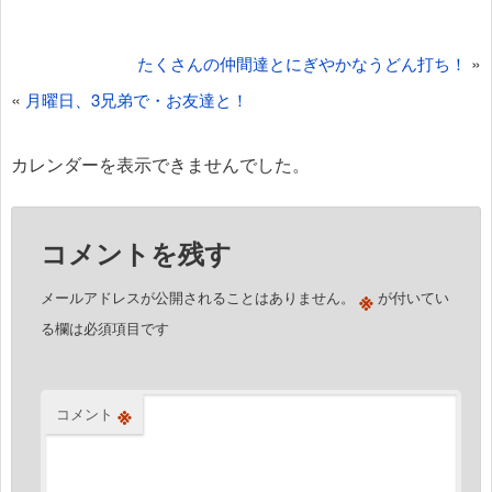
投
»
たくさんの仲間達とにぎやかなうどん打ち！
稿
«
月曜日、3兄弟で・お友達と！
ナ
ビ
カレンダーを表示できませんでした。
ゲ
ー
コメントを残す
シ
ョ
※
メールアドレスが公開されることはありません。
が付いてい
ン
る欄は必須項目です
※
コメント