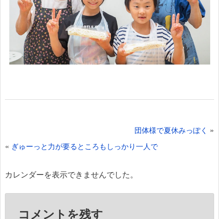
投
»
団体様で夏休みっぽく
稿
«
ぎゅーっと力が要るところもしっかり一人で
ナ
ビ
カレンダーを表示できませんでした。
ゲ
ー
コメントを残す
シ