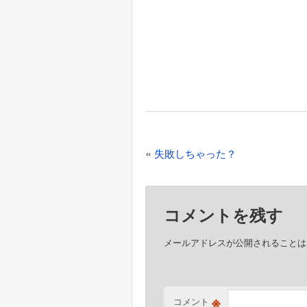
投
«
失敗しちゃった？
稿
ナ
カレンダーを表示できませんで
ビ
ゲ
コメントを残す
ー
シ
メールアドレスが公開されることは
ョ