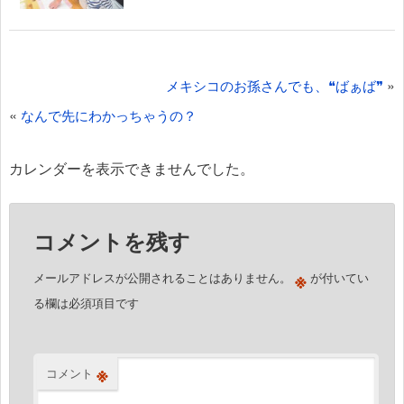
投
»
メキシコのお孫さんでも、❝ばぁば❞
稿
«
なんで先にわかっちゃうの？
ナ
ビ
カレンダーを表示できませんでした。
ゲ
ー
コメントを残す
シ
ョ
※
メールアドレスが公開されることはありません。
が付いてい
ン
る欄は必須項目です
※
コメント