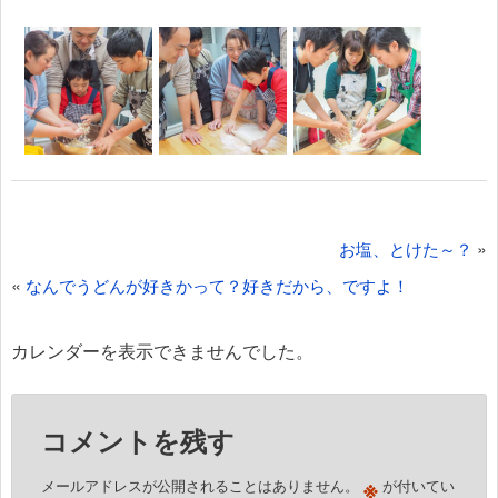
投
»
お塩、とけた～？
稿
«
なんでうどんが好きかって？好きだから、ですよ！
ナ
ビ
カレンダーを表示できませんでした。
ゲ
ー
コメントを残す
シ
ョ
※
メールアドレスが公開されることはありません。
が付いてい