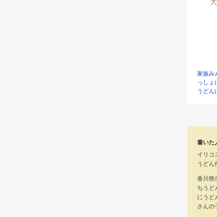
大
家族み
っしょ
うどん
書いた
イリコ
うどん
香川県
ちうど
にうど
さんの