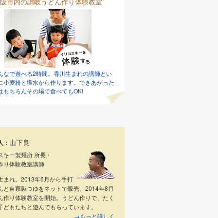
阪市内の讃岐うどん作り体験教室
んなで遊べる2時間。香川生まれの講師とい
に小麦粉と塩水から作ります。できあがった
はもちろんその場で食べてもOK!
山下良
人：
スキー製麺所 所長・
作り体験教室講師
生まれ。2013年6月から手打
んと自家製つゆをネットで販売、2014年8月
ん作り体験教室を開始。うどん作りで、たく
子どもたちと遊んでもらっています。
→もっと詳しく