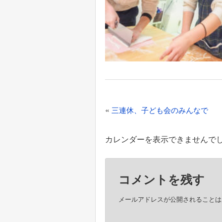
投
«
三連休、子ども会のみんなで
稿
ナ
カレンダーを表示できませんで
ビ
ゲ
コメントを残す
ー
シ
メールアドレスが公開されることは
ョ