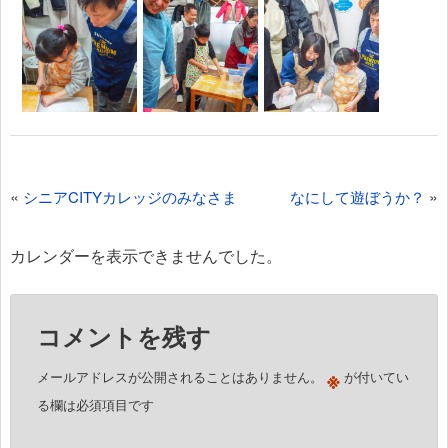
投
«
»
シニアCITYカレッジのみなさま
なにして遊ぼうか？
稿
ナ
カレンダーを表示できませんでした。
ビ
ゲ
コメントを残す
ー
シ
※
メールアドレスが公開されることはありません。
が付いてい
ョ
る欄は必須項目です
ン