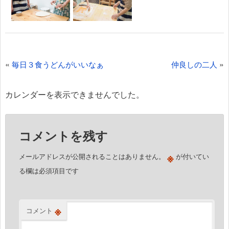
投
«
»
毎日３食うどんがいいなぁ
仲良しの二人
稿
ナ
カレンダーを表示できませんでした。
ビ
ゲ
コメントを残す
ー
シ
※
メールアドレスが公開されることはありません。
が付いてい
ョ
る欄は必須項目です
ン
※
コメント