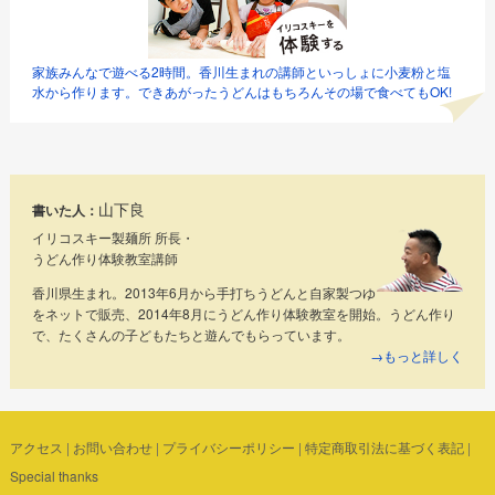
家族みんなで遊べる2時間。香川生まれの講師といっしょに小麦粉と塩
水から作ります。できあがったうどんはもちろんその場で食べてもOK!
山下良
書いた人：
イリコスキー製麺所 所長・
うどん作り体験教室講師
香川県生まれ。2013年6月から手打ちうどんと自家製つゆ
をネットで販売、2014年8月にうどん作り体験教室を開始。うどん作り
で、たくさんの子どもたちと遊んでもらっています。
→もっと詳しく
アクセス
|
お問い合わせ
|
プライバシーポリシー
|
特定商取引法に基づく表記
|
Special thanks