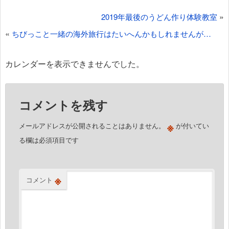
投
»
2019年最後のうどん作り体験教室
稿
«
ちびっこと一緒の海外旅行はたいへんかもしれませんが…
ナ
ビ
カレンダーを表示できませんでした。
ゲ
ー
コメントを残す
シ
ョ
※
メールアドレスが公開されることはありません。
が付いてい
ン
る欄は必須項目です
※
コメント