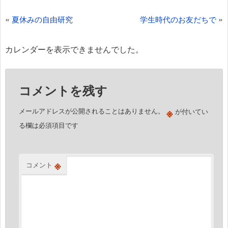
投
«
»
夏休みの自由研究
学生時代のお友だちで
稿
ナ
カレンダーを表示できませんでした。
ビ
ゲ
コメントを残す
ー
シ
※
メールアドレスが公開されることはありません。
が付いてい
ョ
る欄は必須項目です
ン
※
コメント