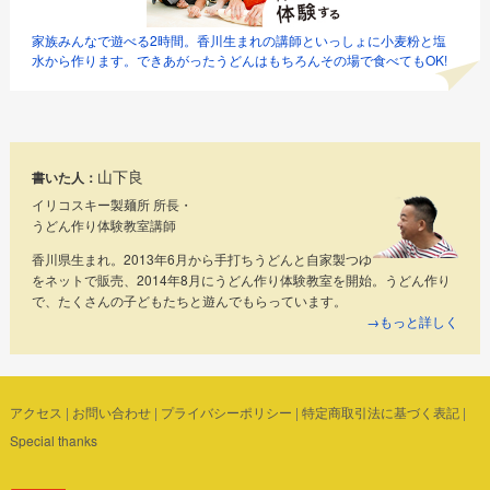
家族みんなで遊べる2時間。香川生まれの講師といっしょに小麦粉と塩
水から作ります。できあがったうどんはもちろんその場で食べてもOK!
山下良
書いた人：
イリコスキー製麺所 所長・
うどん作り体験教室講師
香川県生まれ。2013年6月から手打ちうどんと自家製つゆ
をネットで販売、2014年8月にうどん作り体験教室を開始。うどん作り
で、たくさんの子どもたちと遊んでもらっています。
→もっと詳しく
アクセス
|
お問い合わせ
|
プライバシーポリシー
|
特定商取引法に基づく表記
|
Special thanks