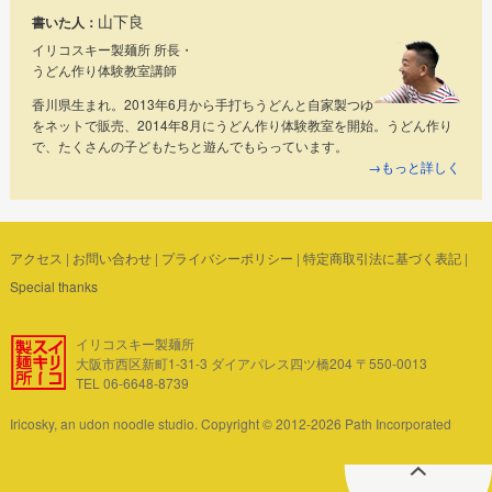
山下良
書いた人：
イリコスキー製麺所 所長・
うどん作り体験教室講師
香川県生まれ。2013年6月から手打ちうどんと自家製つゆ
をネットで販売、2014年8月にうどん作り体験教室を開始。うどん作り
で、たくさんの子どもたちと遊んでもらっています。
→もっと詳しく
アクセス
|
お問い合わせ
|
プライバシーポリシー
|
特定商取引法に基づく表記
|
Special thanks
イリコスキー製麺所
大阪市西区新町1-31-3 ダイアパレス四ツ橋204 〒550-0013
TEL 06-6648-8739
Iricosky, an udon noodle studio. Copyright © 2012-2026 Path Incorporated