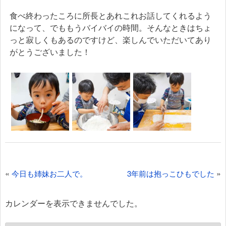
食べ終わったころに所長とあれこれお話してくれるよう
になって、でももうバイバイの時間。そんなときはちょ
っと寂しくもあるのですけど、楽しんでいただいてあり
がとうございました！
投
«
»
今日も姉妹お二人で。
3年前は抱っこひもでした
稿
ナ
カレンダーを表示できませんでした。
ビ