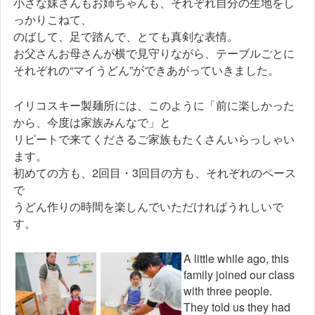
小さな妹さんもお姉ちゃんも、それぞれ自分の生地をし
っかりこねて、
のばして、足で踏んで、とても真剣な表情。
お父さんお母さんが横で見守りながら、テーブルごとに
それぞれの“マイうどん”ができあがっていきました。
イリコスキー製麺所には、このように「前に楽しかった
から、今度は家族みんなで」と
リピートで来てくださるご家族もたくさんいらっしゃい
ます。
初めての方も、2回目・3回目の方も、それぞれのペース
で
うどん作りの時間を楽しんでいただければうれしいで
す。
A little while ago, this
family joined our class
with three people.
They told us they had