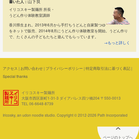
山下良
書いた人：
イリコスキー製麺所 所長・
うどん作り体験教室講師
香川県生まれ。2013年6月から手打ちうどんと自家製つゆ
をネットで販売、2014年8月にうどん作り体験教室を開始。うどん作り
で、たくさんの子どもたちと遊んでもらっています。
→もっと詳しく
アクセス
|
お問い合わせ
|
プライバシーポリシー
|
特定商取引法に基づく表記
|
Special thanks
イリコスキー製麺所
大阪市西区新町1-31-3 ダイアパレス四ツ橋204 〒550-0013
TEL 06-6648-8739
Iricosky, an udon noodle studio. Copyright © 2012-2026 Path Incorporated
ページのトップへ