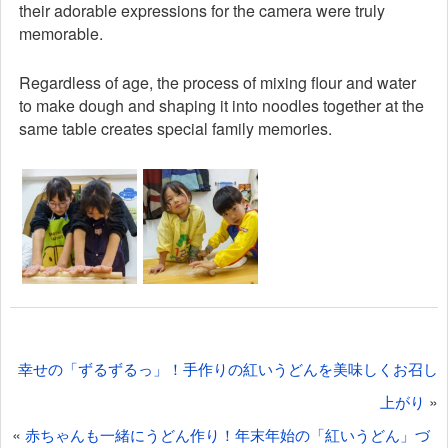
their adorable expressions for the camera were truly
memorable.
Regardless of age, the process of mixing flour and water
to make dough and shaping it into noodles together at the
same table creates special family memories.
投
幸せの「ずるずるっ」！手作りの紅いうどんを美味しくお召し
稿
»
上がり
ナ
«
赤ちゃんも一緒にうどん作り！年末年始の「紅いうどん」づ