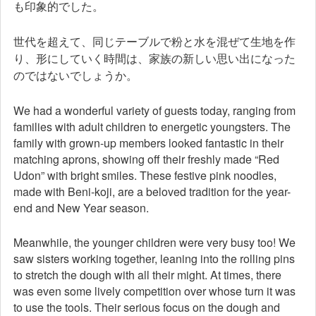
も印象的でした。
世代を超えて、同じテーブルで粉と水を混ぜて生地を作
り、形にしていく時間は、家族の新しい思い出になった
のではないでしょうか。
We had a wonderful variety of guests today, ranging from
families with adult children to energetic youngsters. The
family with grown-up members looked fantastic in their
matching aprons, showing off their freshly made “Red
Udon” with bright smiles. These festive pink noodles,
made with Beni-koji, are a beloved tradition for the year-
end and New Year season.
Meanwhile, the younger children were very busy too! We
saw sisters working together, leaning into the rolling pins
to stretch the dough with all their might. At times, there
was even some lively competition over whose turn it was
to use the tools. Their serious focus on the dough and