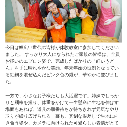
今日は幅広い世代の皆様が体験教室に参加してください
ました。 すっかり大人になられたご家族の皆様は、全員
お揃いのエプロン姿で、完成したばかりの「紅いうど
ん」を手に晴れやかな笑顔。年末年始の恒例となってい
る紅麹を混ぜ込んだピンク色の麺が、華やかに並びまし
た。
一方で、小さなお子様たちも大活躍です。姉妹でしっか
りと麺棒を握り、体重をかけて一生懸命に生地を伸ばす
場面もあれば、道具の順番待ちが待ちきれず元気なやり
取りが繰り広げられる一幕も。真剣な眼差しで生地に向
き合う姿や、カメラに向けられた可愛らしい表情がとて