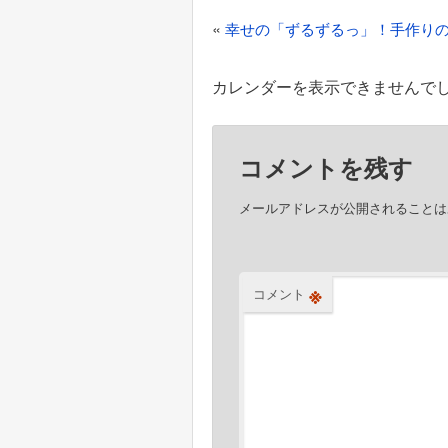
稿
«
幸せの「ずるずるっ」！手作り
ナ
ビ
カレンダーを表示できませんで
ゲ
ー
コメントを残す
シ
ョ
メールアドレスが公開されることは
ン
※
コメント