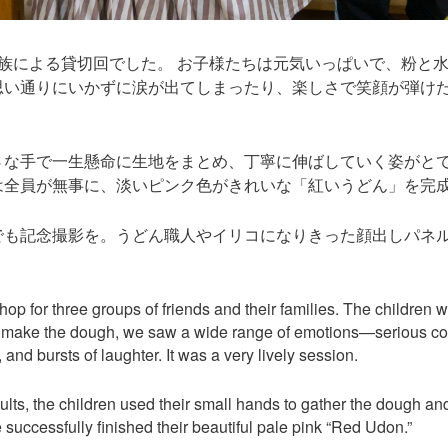
族による貸切回でした。 お子様たちは元気いっぱいで、粉と
思い通りにいかずに涙が出てしまったり、楽しさで笑顔が弾け
さな手で一生懸命に生地をまとめ、丁寧に伸ばしていく姿がと
は全員が無事に、淡いピンク色がきれいな「紅いうどん」を完
でも記念撮影を。うどん職人やイリコになりきった顔出しパネ
p for three groups of friends and their families. The children wer
to make the dough, we saw a wide range of emotions—serious con
and bursts of laughter. It was a very lively session.
lts, the children used their small hands to gather the dough and c
uccessfully finished their beautiful pale pink “Red Udon.”