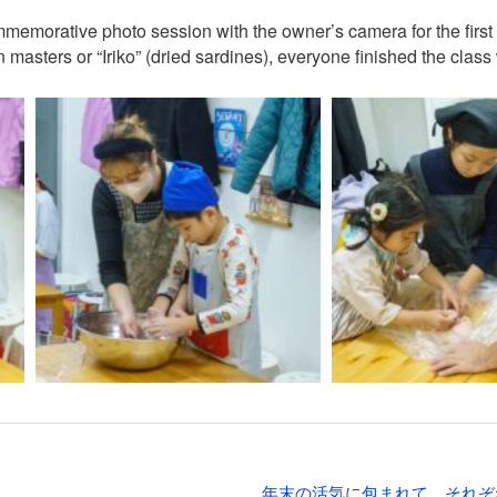
emorative photo session with the owner’s camera for the first t
 masters or “Iriko” (dried sardines), everyone finished the class 
年末の活気に包まれて。それぞ