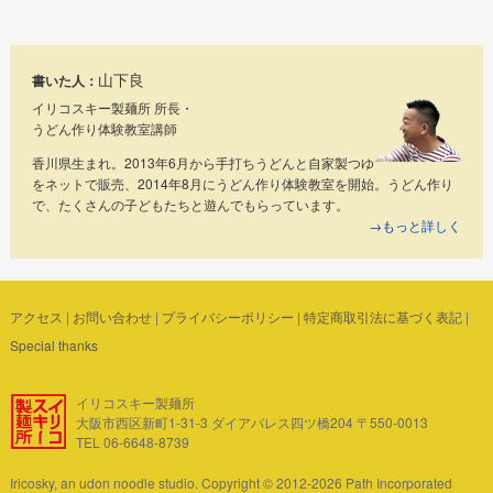
山下良
書いた人：
イリコスキー製麺所 所長・
うどん作り体験教室講師
香川県生まれ。2013年6月から手打ちうどんと自家製つゆ
をネットで販売、2014年8月にうどん作り体験教室を開始。うどん作り
で、たくさんの子どもたちと遊んでもらっています。
→もっと詳しく
アクセス
|
お問い合わせ
|
プライバシーポリシー
|
特定商取引法に基づく表記
|
Special thanks
イリコスキー製麺所
大阪市西区新町1-31-3 ダイアパレス四ツ橋204 〒550-0013
TEL 06-6648-8739
Iricosky, an udon noodle studio. Copyright © 2012-2026 Path Incorporated