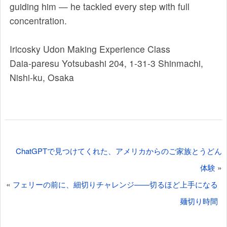
guiding him — he tackled every step with full
concentration.
Iricosky Udon Making Experience Class
Daia-paresu Yotsubashi 204, 1-31-3 Shinmachi,
Nishi-ku, Osaka
投
ChatGPTで見つけてくれた、アメリカからのご家族とうどん
稿
»
体験
ナ
«
フェリーの前に、細切りチャレンジ——切るほど上手になる
ビ
麺切り時間
ゲ
ー